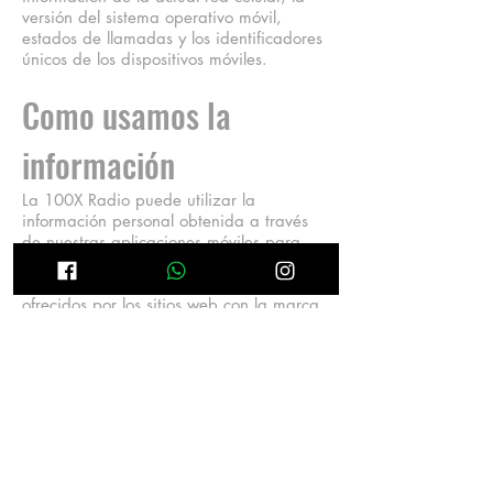
versión del sistema operativo móvil,
estados de llamadas y los identificadores
únicos de los dispositivos móviles.
Como usamos la
información
La 100X Radio puede utilizar la
información personal obtenida a través
de nuestras aplicaciones móviles para
ponerse en contacto con los usuarios o
clientes sobre los productos y servicios
ofrecidos por los sitios web con la marca
La 100X Radio y sus filiales en los países
donde tenemos presencia, con el objetivo
de mejorar la experiencia del usuario. En
ningún momento La 100X Radio hará
bases de datos de los usuarios para
venderlas a cualquier entidad con el fin
de listas de marketing o de correo. La
información personal no será vendida o
transferida a nuestros socios comerciales